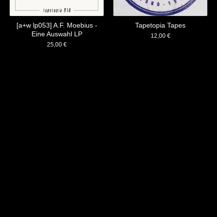
[a+w lp053] A.F. Moebius -
Tapetopia Tapes
Eine Auswahl LP
12,00
€
25,00
€