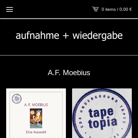
0 items / 0,00
€
A.F. Moebius