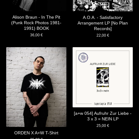
Alison Braun - In The Pit
A.O.A. - Satisfactory
(Punk Rock Photos 1981-
Arrangement LP [No Plan
1991) BOOK
Records]
36,00
€
22,00
€
[a+w 054] Aufruhr Zur Liebe -
3 x 3 = NEIN LP
25,00
€
ORDEN X A+W T-Shirt